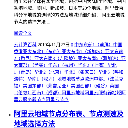
阿里云在全球有20个地域，包括中国大陆8个地域、中国
香港地域、美国、新加坡、日本等20个地域，阿里云百
科分享地域的选择的方法及地域详细介绍： 阿里云地域
节点的选择方法 ...
阅读全文
云计算百科
2019年11月27日
0
中东东部1（迪拜）
中国
香港
亚太东北1（东京）
亚太东南1（新加坡）
亚太东南
2（悉尼）
亚太东南3（吉隆坡）
亚太东南5（雅加达）
亚
太南部1（孟买）
华东1（杭州）
华东2（上海）
华北
1（青岛）
华北2（北京）
华北3（张家口）
华北5（呼和
浩特）
华南1（深圳）
地域
地域节点
欧洲中部1（法兰克
福）
美国东部1（弗吉尼亚）
美国西部1（硅谷）
英国
（伦敦）
西南1（成都）
阿里云地域
阿里云服务器地域
阿
里云服务器节点
阿里云节点
阿里云地域节点分布表、节点测速及
地域选择方法