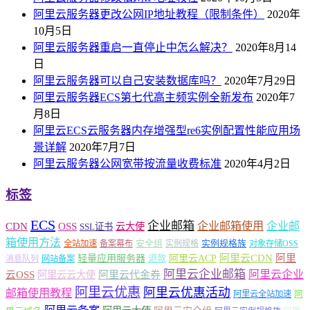
阿里云服务器更改公网IP地址教程（限制条件）
2020年
10月5日
阿里云服务器重启一直停止中怎么解决？
2020年8月14
日
阿里云服务器可以自己安装数据库吗？
2020年7月29日
阿里云服务器ECS第七代高主频实例全新发布
2020年7
月8日
阿里云ECS云服务器内存增强型re6实例配置性能应用场
景详解
2020年7月7日
阿里云服务器公网宽带按流量收费标准
2020年4月2日
标签
ECS
企业邮箱
企业邮箱使用
企业邮
CDN
OSS
云大使
SSL证书
箱使用方法
安全组
实例规格族
全站加速
备案幕布
实例规格
对象存储OSS
轻量应用服务器
阿里云ACP
阿里云CDN
阿里
退款
消息队列
网站备案
阿里云企业邮箱
阿里云企业
云OSS
阿里云云大使
阿里云代金券
阿里云优惠
阿里云优惠活动
邮箱使用教程
阿
阿里云全站加速