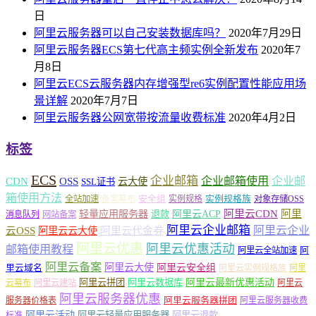
日
阿里云服务器可以自己安装数据库吗？
2020年7月29日
阿里云服务器ECS第七代高主频实例全新发布
2020年7
月8日
阿里云ECS云服务器内存增强型re6实例配置性能应用场
景详解
2020年7月7日
阿里云服务器公网宽带按流量收费标准
2020年4月2日
标签
ECS
企业邮箱
企业邮箱使用
企业邮
CDN
OSS
云大使
SSL证书
箱使用方法
安全组
实例规格族
全站加速
备案幕布
实例规格
对象存储OSS
轻量应用服务器
阿里云ACP
阿里云CDN
阿里
退款
消息队列
网站备案
阿里云企业邮箱
阿里云企业
云OSS
阿里云云大使
阿里云代金券
阿里云优惠
阿里云优惠活动
邮箱使用教程
阿
阿里云全站加速
阿里云备案
阿里云大使
阿里云安全组
里云域名
阿里云实例规格族
阿里
阿里云最新优惠活动
阿里云拼团
阿里云数据库
云幕布
阿里云建站
阿里云
阿里云服务器优惠
阿里云服务器拼团
服务器价格表
阿里云服务器收费
阿里云活动
阿里云轻量应用服务器
阿里云退款
标准