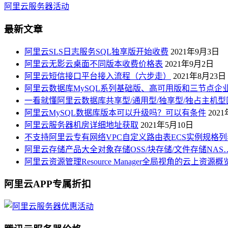
阿里云服务器活动
最新文章
阿里云SLS日志服务SQL独享版开始收费
2021年9月3日
阿里云无影云桌面不同版本收费价格表
2021年9月2日
阿里云短信接口平台接入流程（六步走）
2021年8月23日
阿里云数据库MySQL系列基础版、高可用版和三节点企
一看就懂阿里云数据库共享型/通用型/独享型/独占主机型
阿里云MySQL数据库版本可以升级吗？可以有条件
202
阿里云服务器机房详细地址获取
2021年5月10日
不支持阿里云专有网络VPC自定义路由表ECS实例规格列
阿里云存储产品大全对象存储OSS/块存储/文件存储NAS
阿里云资源管理Resource Manager全局视角的云上资源
阿里云APP专属折扣