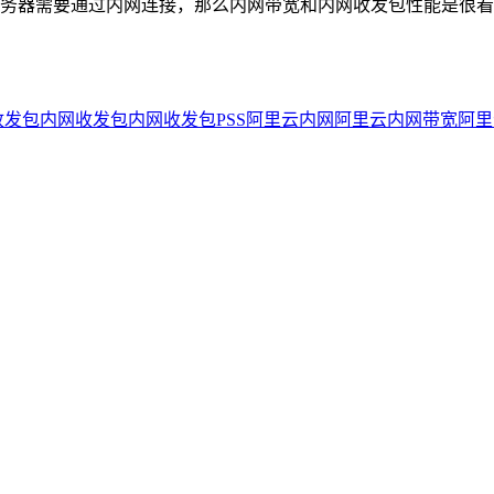
务器需要通过内网连接，那么内网带宽和内网收发包性能是很看
收发包
内网收发包
内网收发包PSS
阿里云内网
阿里云内网带宽
阿里