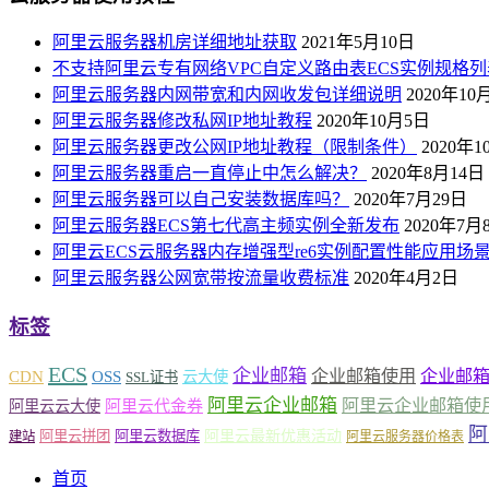
阿里云服务器机房详细地址获取
2021年5月10日
不支持阿里云专有网络VPC自定义路由表ECS实例规格列
阿里云服务器内网带宽和内网收发包详细说明
2020年10
阿里云服务器修改私网IP地址教程
2020年10月5日
阿里云服务器更改公网IP地址教程（限制条件）
2020年
阿里云服务器重启一直停止中怎么解决？
2020年8月14日
阿里云服务器可以自己安装数据库吗？
2020年7月29日
阿里云服务器ECS第七代高主频实例全新发布
2020年7月
阿里云ECS云服务器内存增强型re6实例配置性能应用场
阿里云服务器公网宽带按流量收费标准
2020年4月2日
标签
ECS
企业邮箱
企业邮箱使用
企业邮
CDN
OSS
云大使
SSL证书
阿里云企业邮箱
阿里云企业邮箱使
阿里云云大使
阿里云代金券
阿
阿里云最新优惠活动
阿里云拼团
阿里云数据库
建站
阿里云服务器价格表
首页