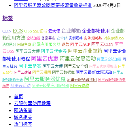
阿里云服务器公网宽带按流量收费标准
2020年4月2日
标签
ECS
企业邮箱
企业邮箱使用
企业邮
CDN
OSS
云大使
SSL证书
箱使用方法
安全组
实例规格族
全站加速
备案幕布
实例规格
对象存储OSS
轻量应用服务器
阿里云ACP
阿里云CDN
阿里
退款
消息队列
网站备案
阿里云企业邮箱
阿里云企业
云OSS
阿里云云大使
阿里云代金券
阿里云优惠
阿里云优惠活动
邮箱使用教程
阿
阿里云全站加速
阿里云备案
阿里云大使
阿里云安全组
里云域名
阿里云实例规格族
阿里
阿里云最新优惠活动
阿里云拼团
阿里云数据库
云幕布
阿里云建站
阿里云
阿里云服务器优惠
阿里云服务器拼团
服务器价格表
阿里云服务器收费
阿里云活动
阿里云轻量应用服务器
阿里云退款
标准
首页
云服务器使用教程
网站备案
域名相关
热门标签