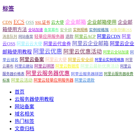
标签
ECS
企业邮箱
企业邮箱使用
企业邮
CDN
OSS
云大使
SSL证书
箱使用方法
安全组
实例规格族
全站加速
备案幕布
实例规格
对象存储OSS
轻量应用服务器
阿里云ACP
阿里云CDN
阿里
退款
消息队列
网站备案
阿里云企业邮箱
阿里云企业
云OSS
阿里云云大使
阿里云代金券
阿里云优惠
阿里云优惠活动
邮箱使用教程
阿
阿里云全站加速
阿里云备案
阿里云大使
阿里云安全组
里云域名
阿里云实例规格族
阿里
阿里云最新优惠活动
阿里云拼团
阿里云数据库
云幕布
阿里云建站
阿里云
阿里云服务器优惠
阿里云服务器拼团
服务器价格表
阿里云服务器收费
阿里云活动
阿里云轻量应用服务器
阿里云退款
标准
首页
云服务器使用教程
网站备案
域名相关
热门标签
文章归档