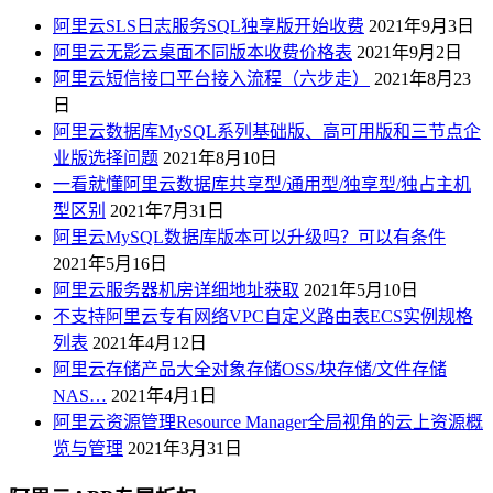
阿里云SLS日志服务SQL独享版开始收费
2021年9月3日
阿里云无影云桌面不同版本收费价格表
2021年9月2日
阿里云短信接口平台接入流程（六步走）
2021年8月23
日
阿里云数据库MySQL系列基础版、高可用版和三节点企
业版选择问题
2021年8月10日
一看就懂阿里云数据库共享型/通用型/独享型/独占主机
型区别
2021年7月31日
阿里云MySQL数据库版本可以升级吗？可以有条件
2021年5月16日
阿里云服务器机房详细地址获取
2021年5月10日
不支持阿里云专有网络VPC自定义路由表ECS实例规格
列表
2021年4月12日
阿里云存储产品大全对象存储OSS/块存储/文件存储
NAS…
2021年4月1日
阿里云资源管理Resource Manager全局视角的云上资源概
览与管理
2021年3月31日