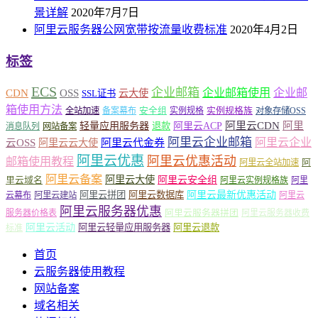
景详解
2020年7月7日
阿里云服务器公网宽带按流量收费标准
2020年4月2日
标签
ECS
企业邮箱
企业邮箱使用
企业邮
CDN
OSS
云大使
SSL证书
箱使用方法
安全组
实例规格族
全站加速
备案幕布
实例规格
对象存储OSS
轻量应用服务器
阿里云ACP
阿里云CDN
阿里
退款
消息队列
网站备案
阿里云企业邮箱
阿里云企业
云OSS
阿里云云大使
阿里云代金券
阿里云优惠
阿里云优惠活动
邮箱使用教程
阿
阿里云全站加速
阿里云备案
阿里云大使
阿里云安全组
里云域名
阿里云实例规格族
阿里
阿里云最新优惠活动
阿里云拼团
阿里云数据库
云幕布
阿里云建站
阿里云
阿里云服务器优惠
阿里云服务器拼团
服务器价格表
阿里云服务器收费
阿里云活动
阿里云轻量应用服务器
阿里云退款
标准
首页
云服务器使用教程
网站备案
域名相关