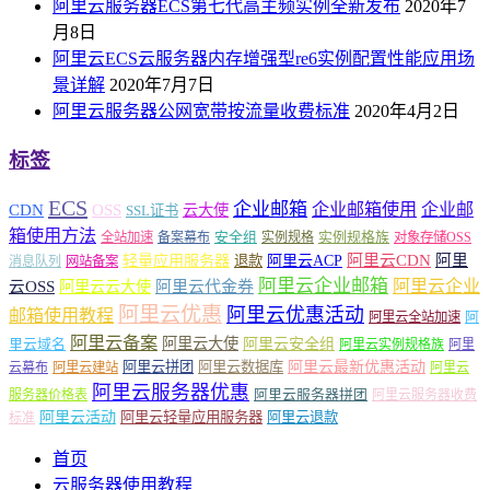
阿里云服务器ECS第七代高主频实例全新发布
2020年7
月8日
阿里云ECS云服务器内存增强型re6实例配置性能应用场
景详解
2020年7月7日
阿里云服务器公网宽带按流量收费标准
2020年4月2日
标签
ECS
企业邮箱
企业邮箱使用
企业邮
CDN
OSS
云大使
SSL证书
箱使用方法
安全组
实例规格族
全站加速
备案幕布
实例规格
对象存储OSS
轻量应用服务器
阿里云ACP
阿里云CDN
阿里
退款
消息队列
网站备案
阿里云企业邮箱
阿里云企业
云OSS
阿里云云大使
阿里云代金券
阿里云优惠
阿里云优惠活动
邮箱使用教程
阿
阿里云全站加速
阿里云备案
阿里云大使
阿里云安全组
里云域名
阿里云实例规格族
阿里
阿里云最新优惠活动
阿里云拼团
阿里云数据库
云幕布
阿里云建站
阿里云
阿里云服务器优惠
阿里云服务器拼团
服务器价格表
阿里云服务器收费
阿里云活动
阿里云轻量应用服务器
阿里云退款
标准
首页
云服务器使用教程