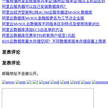
一看就懂阿里云数据库共享型/通用型/独享型/独占主机型区别
阿里云服务器可以自己安装数据库吗？
阿里云经济型架构2核4G3M云服务器送MySQL数据库
阿里云数据库MySQL金融版更名为三节点企业版
阿里云MySQL云数据库不同版本区别特点及使用场景对比
阿里云数据库添加ECS白名单的方法
阿里云数据库优惠年付6折新用户低至1元起
RDS云数据库最大存储空间？不同数据库版本存储容量上限表
发表评论
发表评论
邮箱地址不会被公开。