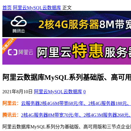
首页
阿里云MySQL云数据库
正文
阿里云数据库MySQL系列基础版、高可
2021年8月10日
阿里云MySQL云数据库
0
阿里云：
云服务器2核4G6M带宽68元/年、2核4G服务器188元、4
腾讯云：
2核4G服务器8M带宽70元/年、2核4G3M服务器268元
阿里云数据库MySQL系列分为基础版、高可用版和三节点企