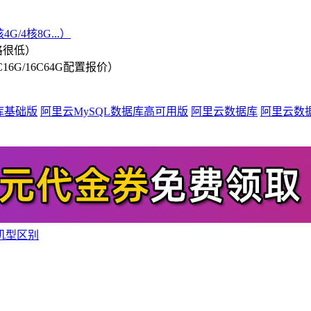
G/4核8G...）
格很低）
/8C16G/16C64G配置报价）
库基础版
阿里云MySQL数据库高可用版
阿里云数据库
阿里云数据
机型区别