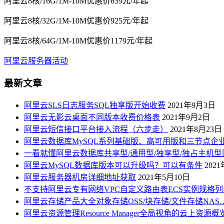
阿里云8核/16G/1M-10M优惠价659元/年起
阿里云8核/32G/1M-10M优惠价925元/年起
阿里云8核/64G/1M-10M优惠价1179元/年起
阿里云服务器活动
最新文章
阿里云SLS日志服务SQL独享版开始收费
2021年9月3日
阿里云无影云桌面不同版本收费价格表
2021年9月2日
阿里云短信接口平台接入流程（六步走）
2021年8月23日
阿里云数据库MySQL系列基础版、高可用版和三节点企
一看就懂阿里云数据库共享型/通用型/独享型/独占主机型
阿里云MySQL数据库版本可以升级吗？可以有条件
202
阿里云服务器机房详细地址获取
2021年5月10日
不支持阿里云专有网络VPC自定义路由表ECS实例规格列
阿里云存储产品大全对象存储OSS/块存储/文件存储NAS
阿里云资源管理Resource Manager全局视角的云上资源