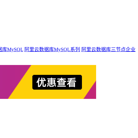
库MySQL
阿里云数据库MySQL系列
阿里云数据库三节点企业