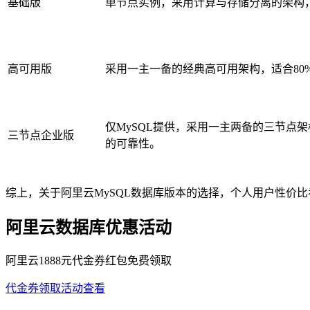
基础版
单节点实例，采用计算与存储分离的架构
高可用版
采用一主一备的经典高可用架构，适合80
仅MySQL提供，采用一主两备的三节点
三节点企业版
的可靠性。
综上，关于阿里云MySQL数据库版本的选择，个人用户性价
阿里云数据库优惠活动
阿里云1888元代金券红包免费领取
代金券领取
活动查看