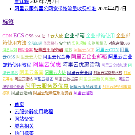
景详解
2020年7月7日
阿里云服务器公网宽带按流量收费标准
2020年4月2日
标签
ECS
企业邮箱
企业邮箱使用
企业邮
CDN
OSS
云大使
SSL证书
箱使用方法
安全组
实例规格族
全站加速
备案幕布
实例规格
对象存储OSS
轻量应用服务器
阿里云ACP
阿里云CDN
阿里
退款
消息队列
网站备案
阿里云企业邮箱
阿里云企业
云OSS
阿里云云大使
阿里云代金券
阿里云优惠
阿里云优惠活动
邮箱使用教程
阿
阿里云全站加速
阿里云备案
阿里云大使
阿里云安全组
里云域名
阿里云实例规格族
阿里
阿里云最新优惠活动
阿里云拼团
阿里云数据库
云幕布
阿里云建站
阿里云
阿里云服务器优惠
阿里云服务器拼团
服务器价格表
阿里云服务器收费
阿里云活动
阿里云轻量应用服务器
阿里云退款
标准
首页
云服务器使用教程
网站备案
域名相关
热门标签