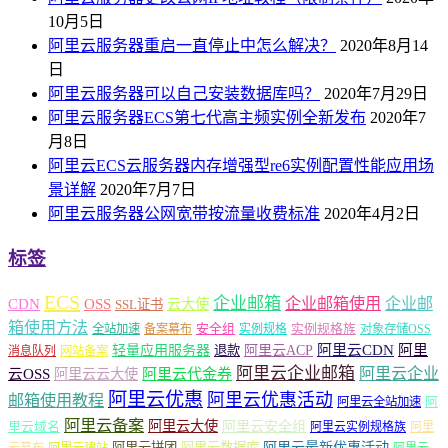
10月5日
阿里云服务器重启一直停止中怎么解决？
2020年8月14
日
阿里云服务器可以自己安装数据库吗？
2020年7月29日
阿里云服务器ECS第七代高主频实例全新发布
2020年7
月8日
阿里云ECS云服务器内存增强型re6实例配置性能应用场
景详解
2020年7月7日
阿里云服务器公网宽带按流量收费标准
2020年4月2日
标签
ECS
企业邮箱
企业邮箱使用
企业邮
CDN
OSS
云大使
SSL证书
箱使用方法
安全组
实例规格族
全站加速
备案幕布
实例规格
对象存储OSS
轻量应用服务器
阿里云ACP
阿里云CDN
阿里
退款
消息队列
网站备案
阿里云企业邮箱
阿里云企业
云OSS
阿里云云大使
阿里云代金券
阿里云优惠
阿里云优惠活动
邮箱使用教程
阿
阿里云全站加速
阿里云备案
阿里云大使
阿里云安全组
里云域名
阿里云实例规格族
阿里
阿里云最新优惠活动
阿里云拼团
阿里云数据库
云幕布
阿里云建站
阿里云