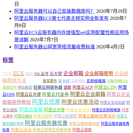
日
阿里云服务器可以自己安装数据库吗？
2020年7月29日
阿里云服务器ECS第七代高主频实例全新发布
2020年7
月8日
阿里云ECS云服务器内存增强型re6实例配置性能应用场
景详解
2020年7月7日
阿里云服务器公网宽带按流量收费标准
2020年4月2日
标签
ECS
企业邮箱
企业邮箱使用
企业邮
CDN
OSS
云大使
SSL证书
箱使用方法
安全组
实例规格族
全站加速
备案幕布
实例规格
对象存储OSS
轻量应用服务器
阿里云ACP
阿里云CDN
阿里
退款
消息队列
网站备案
阿里云企业邮箱
阿里云企业
云OSS
阿里云云大使
阿里云代金券
阿里云优惠
阿里云优惠活动
邮箱使用教程
阿
阿里云全站加速
阿里云备案
阿里云大使
阿里云安全组
里云域名
阿里云实例规格族
阿里
阿里云最新优惠活动
阿里云拼团
阿里云数据库
云幕布
阿里云建站
阿里云
阿里云服务器优惠
阿里云服务器拼团
服务器价格表
阿里云服务器收费
阿里云活动
阿里云轻量应用服务器
阿里云退款
标准