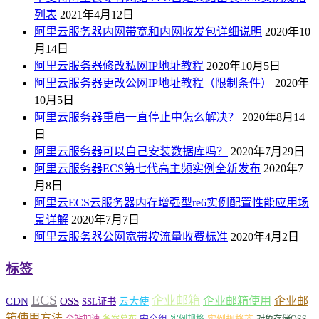
列表
2021年4月12日
阿里云服务器内网带宽和内网收发包详细说明
2020年10
月14日
阿里云服务器修改私网IP地址教程
2020年10月5日
阿里云服务器更改公网IP地址教程（限制条件）
2020年
10月5日
阿里云服务器重启一直停止中怎么解决？
2020年8月14
日
阿里云服务器可以自己安装数据库吗？
2020年7月29日
阿里云服务器ECS第七代高主频实例全新发布
2020年7
月8日
阿里云ECS云服务器内存增强型re6实例配置性能应用场
景详解
2020年7月7日
阿里云服务器公网宽带按流量收费标准
2020年4月2日
标签
ECS
企业邮箱
企业邮箱使用
企业邮
CDN
OSS
云大使
SSL证书
箱使用方法
安全组
实例规格族
全站加速
备案幕布
实例规格
对象存储OSS