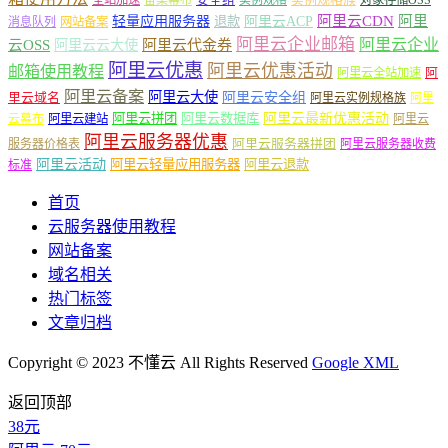
轻量应用服务器
阿里云ACP
阿里云CDN
阿里
退款
消息队列
网站备案
阿里云企业邮箱
阿里云企业
云OSS
阿里云云大使
阿里云代金券
阿里云优惠
阿里云优惠活动
邮箱使用教程
阿
阿里云全站加速
阿里云备案
阿里云大使
阿里云安全组
里云域名
阿里云实例规格族
阿里
阿里云最新优惠活动
阿里云拼团
阿里云数据库
云幕布
阿里云建站
阿里云
阿里云服务器优惠
阿里云服务器拼团
服务器价格表
阿里云服务器收费
阿里云活动
阿里云轻量应用服务器
阿里云退款
标准
首页
云服务器使用教程
网站备案
域名相关
热门标签
文章归档
Copyright © 2023 不懂云 All Rights Reserved
Google XML
返回顶部
38元