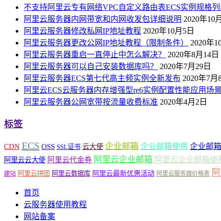
不支持阿里云专有网络VPC自定义路由表ECS实例规格列
阿里云服务器内网带宽和内网收发包详细说明
2020年10
阿里云服务器修改私网IP地址教程
2020年10月5日
阿里云服务器更改公网IP地址教程（限制条件）
2020年
阿里云服务器重启一直停止中怎么解决？
2020年8月14日
阿里云服务器可以自己安装数据库吗？
2020年7月29日
阿里云服务器ECS第七代高主频实例全新发布
2020年7月
阿里云ECS云服务器内存增强型re6实例配置性能应用场
阿里云服务器公网宽带按流量收费标准
2020年4月2日
标签
ECS
企业邮箱
企业邮箱使用
企业邮
CDN
OSS
云大使
SSL证书
阿里云企业邮箱
阿里云企业邮箱使
阿里云云大使
阿里云代金券
阿
阿里云最新优惠活动
阿里云拼团
阿里云数据库
建站
阿里云服务器价格表
首页
云服务器使用教程
网站备案