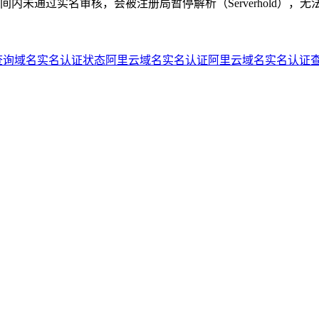
未通过实名审核，会被注册局暂停解析（Serverhold），无
查询
域名实名认证状态
阿里云域名实名认证
阿里云域名实名认证