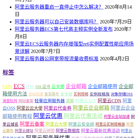
阿里云服务器重启一直停止中怎么解决？
2020年8月14
日
阿里云服务器可以自己安装数据库吗？
2020年7月29日
阿里云服务器ECS第七代高主频实例全新发布
2020年7
月8日
阿里云ECS云服务器内存增强型re6实例配置性能应用场
景详解
2020年7月7日
阿里云服务器公网宽带按流量收费标准
2020年4月2日
标签
ECS
企业邮箱
企业邮箱使用
企业邮
CDN
OSS
云大使
SSL证书
箱使用方法
安全组
实例规格族
全站加速
备案幕布
实例规格
对象存储OSS
轻量应用服务器
阿里云ACP
阿里云CDN
阿里
退款
消息队列
网站备案
阿里云企业邮箱
阿里云企业
云OSS
阿里云云大使
阿里云代金券
阿里云优惠
阿里云优惠活动
邮箱使用教程
阿
阿里云全站加速
阿里云备案
阿里云大使
阿里云安全组
里云域名
阿里云实例规格族
阿里
阿里云最新优惠活动
阿里云拼团
阿里云数据库
云幕布
阿里云建站
阿里云
阿里云服务器优惠