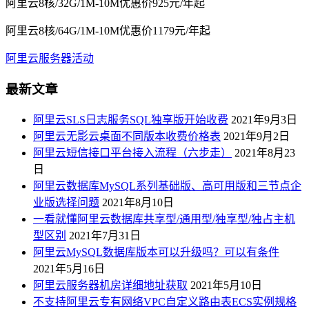
阿里云8核/32G/1M-10M优惠价925元/年起
阿里云8核/64G/1M-10M优惠价1179元/年起
阿里云服务器活动
最新文章
阿里云SLS日志服务SQL独享版开始收费
2021年9月3日
阿里云无影云桌面不同版本收费价格表
2021年9月2日
阿里云短信接口平台接入流程（六步走）
2021年8月23
日
阿里云数据库MySQL系列基础版、高可用版和三节点企
业版选择问题
2021年8月10日
一看就懂阿里云数据库共享型/通用型/独享型/独占主机
型区别
2021年7月31日
阿里云MySQL数据库版本可以升级吗？可以有条件
2021年5月16日
阿里云服务器机房详细地址获取
2021年5月10日
不支持阿里云专有网络VPC自定义路由表ECS实例规格