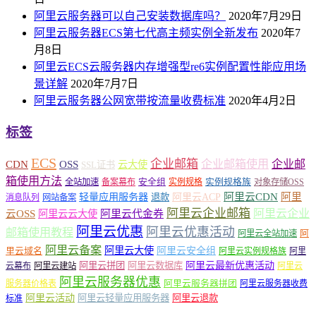
阿里云服务器可以自己安装数据库吗？
2020年7月29日
阿里云服务器ECS第七代高主频实例全新发布
2020年7
月8日
阿里云ECS云服务器内存增强型re6实例配置性能应用场
景详解
2020年7月7日
阿里云服务器公网宽带按流量收费标准
2020年4月2日
标签
ECS
企业邮箱
企业邮箱使用
企业邮
CDN
OSS
云大使
SSL证书
箱使用方法
安全组
实例规格族
全站加速
备案幕布
实例规格
对象存储OSS
轻量应用服务器
阿里云ACP
阿里云CDN
阿里
退款
消息队列
网站备案
阿里云企业邮箱
阿里云企业
云OSS
阿里云云大使
阿里云代金券
阿里云优惠
阿里云优惠活动
邮箱使用教程
阿
阿里云全站加速
阿里云备案
阿里云大使
阿里云安全组
里云域名
阿里云实例规格族
阿里
阿里云最新优惠活动
阿里云拼团
阿里云数据库
云幕布
阿里云建站
阿里云
阿里云服务器优惠
阿里云服务器拼团
服务器价格表
阿里云服务器收费
阿里云活动
阿里云轻量应用服务器
阿里云退款
标准