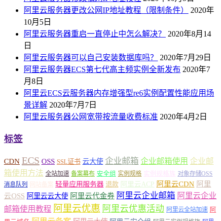
阿里云服务器更改公网IP地址教程（限制条件）
2020年
10月5日
阿里云服务器重启一直停止中怎么解决？
2020年8月14
日
阿里云服务器可以自己安装数据库吗？
2020年7月29日
阿里云服务器ECS第七代高主频实例全新发布
2020年7
月8日
阿里云ECS云服务器内存增强型re6实例配置性能应用场
景详解
2020年7月7日
阿里云服务器公网宽带按流量收费标准
2020年4月2日
标签
ECS
企业邮箱
企业邮箱使用
企业邮
CDN
OSS
云大使
SSL证书
箱使用方法
安全组
实例规格族
全站加速
备案幕布
实例规格
对象存储OSS
轻量应用服务器
阿里云ACP
阿里云CDN
阿里
退款
消息队列
网站备案
阿里云企业邮箱
阿里云企业
云OSS
阿里云云大使
阿里云代金券
阿里云优惠
阿里云优惠活动
邮箱使用教程
阿
阿里云全站加速