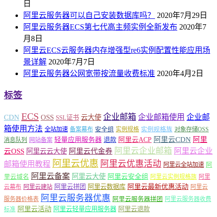
日
阿里云服务器可以自己安装数据库吗？
2020年7月29日
阿里云服务器ECS第七代高主频实例全新发布
2020年7
月8日
阿里云ECS云服务器内存增强型re6实例配置性能应用场
景详解
2020年7月7日
阿里云服务器公网宽带按流量收费标准
2020年4月2日
标签
ECS
企业邮箱
企业邮箱使用
企业邮
CDN
OSS
云大使
SSL证书
箱使用方法
安全组
实例规格族
全站加速
备案幕布
实例规格
对象存储OSS
轻量应用服务器
阿里云ACP
阿里云CDN
阿里
退款
消息队列
网站备案
阿里云企业邮箱
阿里云企业
云OSS
阿里云云大使
阿里云代金券
阿里云优惠
阿里云优惠活动
邮箱使用教程
阿
阿里云全站加速
阿里云备案
阿里云大使
阿里云安全组
里云域名
阿里云实例规格族
阿里
阿里云最新优惠活动
阿里云拼团
阿里云数据库
云幕布
阿里云建站
阿里云
阿里云服务器优惠
阿里云服务器拼团
服务器价格表
阿里云服务器收费
阿里云活动
阿里云轻量应用服务器
阿里云退款
标准