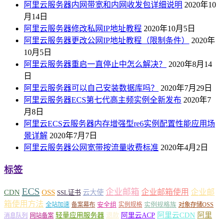
阿里云服务器内网带宽和内网收发包详细说明
2020年10
月14日
阿里云服务器修改私网IP地址教程
2020年10月5日
阿里云服务器更改公网IP地址教程（限制条件）
2020年
10月5日
阿里云服务器重启一直停止中怎么解决？
2020年8月14
日
阿里云服务器可以自己安装数据库吗？
2020年7月29日
阿里云服务器ECS第七代高主频实例全新发布
2020年7
月8日
阿里云ECS云服务器内存增强型re6实例配置性能应用场
景详解
2020年7月7日
阿里云服务器公网宽带按流量收费标准
2020年4月2日
标签
ECS
企业邮箱
企业邮箱使用
企业邮
CDN
OSS
云大使
SSL证书
箱使用方法
安全组
实例规格族
全站加速
备案幕布
实例规格
对象存储OSS
轻量应用服务器
阿里云ACP
阿里云CDN
阿里
退款
消息队列
网站备案