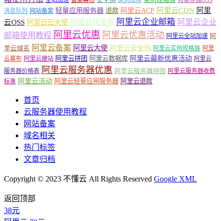
轻量应用服务器
阿里云ACP
阿里云CDN
阿里
退款
消息队列
网站备案
阿里云企业邮箱
阿里云企业
云OSS
阿里云云大使
阿里云代金券
阿里云优惠
阿里云优惠活动
邮箱使用教程
阿
阿里云全站加速
阿里云备案
阿里云大使
阿里云安全组
里云域名
阿里云实例规格族
阿里
阿里云最新优惠活动
阿里云拼团
阿里云数据库
云幕布
阿里云建站
阿里云
阿里云服务器优惠
阿里云服务器拼团
服务器价格表
阿里云服务器收费
阿里云活动
阿里云轻量应用服务器
阿里云退款
标准
首页
云服务器使用教程
网站备案
域名相关
热门标签
文章归档
Copyright © 2023 不懂云 All Rights Reserved
Google XML
返回顶部
38元