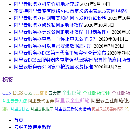
阿里云服务器机房详细地址获取
2021年5月10日
不支持阿里云专有网络VPC自定义路由表ECS实例规格列
阿里云服务器内网带宽和内网收发包详细说明
2020年10
阿里云服务器修改私网IP地址教程
2020年10月5日
阿里云服务器更改公网IP地址教程（限制条件）
2020年
阿里云服务器重启一直停止中怎么解决？
2020年8月14日
阿里云服务器可以自己安装数据库吗？
2020年7月29日
阿里云服务器ECS第七代高主频实例全新发布
2020年7月
阿里云ECS云服务器内存增强型re6实例配置性能应用场
阿里云服务器公网宽带按流量收费标准
2020年4月2日
标签
ECS
企业邮箱
企业邮箱使用
企业邮
CDN
OSS
云大使
SSL证书
阿里云企业邮箱
阿里云企业邮箱使
阿里云云大使
阿里云代金券
阿
阿里云最新优惠活动
阿里云拼团
阿里云数据库
建站
阿里云服务器价格表
首页
云服务器使用教程