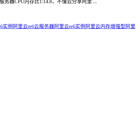
CPU内存比1:14.8，不懂云分享阿里 ...
e6实例
阿里云re6云服务器
阿里云re6实例
阿里云内存增强型
阿里