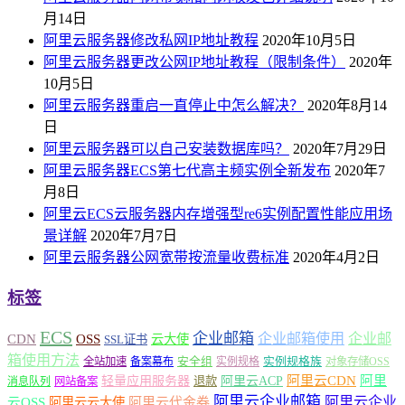
月14日
阿里云服务器修改私网IP地址教程
2020年10月5日
阿里云服务器更改公网IP地址教程（限制条件）
2020年
10月5日
阿里云服务器重启一直停止中怎么解决？
2020年8月14
日
阿里云服务器可以自己安装数据库吗？
2020年7月29日
阿里云服务器ECS第七代高主频实例全新发布
2020年7
月8日
阿里云ECS云服务器内存增强型re6实例配置性能应用场
景详解
2020年7月7日
阿里云服务器公网宽带按流量收费标准
2020年4月2日
标签
ECS
企业邮箱
企业邮箱使用
企业邮
CDN
OSS
云大使
SSL证书
箱使用方法
安全组
实例规格族
全站加速
备案幕布
实例规格
对象存储OSS
轻量应用服务器
阿里云ACP
阿里云CDN
阿里
退款
消息队列
网站备案
阿里云企业邮箱
阿里云企业
云OSS
阿里云云大使
阿里云代金券