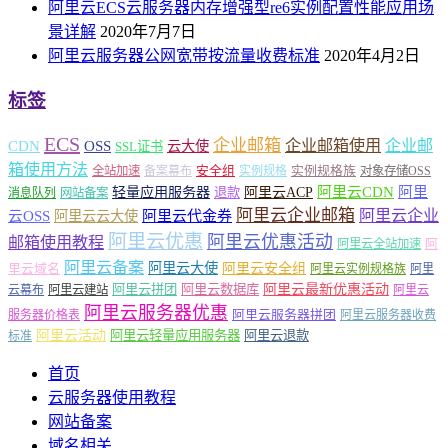
阿里云ECS云服务器内存增强型re6实例配置性能应用场
景详解
2020年7月7日
阿里云服务器公网宽带按流量收费标准
2020年4月2日
标签
ECS
企业邮箱
企业邮箱使用
企业邮
CDN
OSS
云大使
SSL证书
箱使用方法
安全组
实例规格族
全站加速
备案幕布
实例规格
对象存储OSS
轻量应用服务器
阿里云ACP
阿里云CDN
阿里
退款
消息队列
网站备案
阿里云企业邮箱
阿里云企业
云OSS
阿里云云大使
阿里云代金券
阿里云优惠
阿里云优惠活动
邮箱使用教程
阿
阿里云全站加速
阿里云备案
阿里云大使
阿里云安全组
里云域名
阿里云实例规格族
阿里
阿里云最新优惠活动
阿里云拼团
阿里云数据库
云幕布
阿里云建站
阿里云
阿里云服务器优惠
阿里云服务器拼团
服务器价格表
阿里云服务器收费
阿里云活动
阿里云轻量应用服务器
阿里云退款
标准
首页
云服务器使用教程
网站备案
域名相关