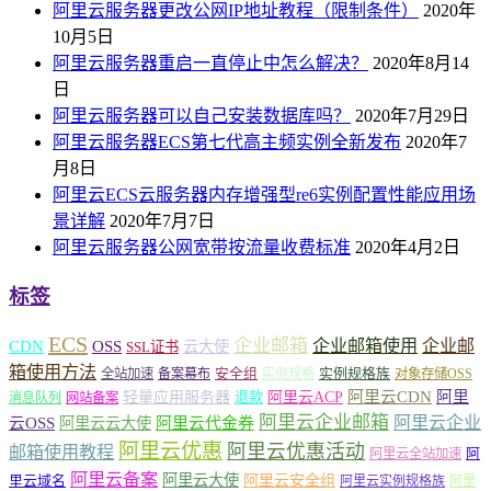
阿里云服务器更改公网IP地址教程（限制条件）
2020年
10月5日
阿里云服务器重启一直停止中怎么解决？
2020年8月14
日
阿里云服务器可以自己安装数据库吗？
2020年7月29日
阿里云服务器ECS第七代高主频实例全新发布
2020年7
月8日
阿里云ECS云服务器内存增强型re6实例配置性能应用场
景详解
2020年7月7日
阿里云服务器公网宽带按流量收费标准
2020年4月2日
标签
ECS
企业邮箱
企业邮箱使用
企业邮
CDN
OSS
云大使
SSL证书
箱使用方法
安全组
实例规格族
全站加速
备案幕布
实例规格
对象存储OSS
轻量应用服务器
阿里云ACP
阿里云CDN
阿里
退款
消息队列
网站备案
阿里云企业邮箱
阿里云企业
云OSS
阿里云云大使
阿里云代金券
阿里云优惠
阿里云优惠活动
邮箱使用教程
阿
阿里云全站加速
阿里云备案
阿里云大使
阿里云安全组
里云域名
阿里云实例规格族
阿里