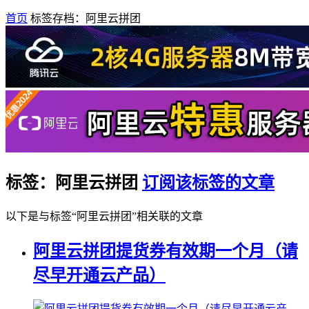
首页
标签存档：阿里云拼团
标签：阿里云拼团
订阅该标签的文章
以下是与标签“阿里云拼团”相关联的文章
阿里云拼团提货券有效期一个月（请
尽早开通云产品）