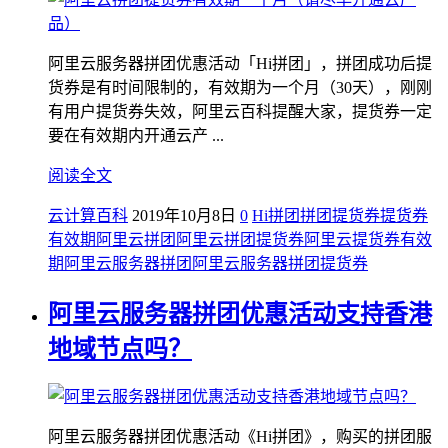
阿里云服务器拼团优惠活动「Hi拼团」，拼团成功后提
货券是有时间限制的，有效期为一个月（30天），刚刚
有用户提货券失效，阿里云百科提醒大家，提货券一定
要在有效期内开通云产 ...
阅读全文
云计算百科
2019年10月8日
0
Hi拼团
拼团
提货券
提货券
有效期
阿里云拼团
阿里云拼团提货券
阿里云提货券有效
期
阿里云服务器拼团
阿里云服务器拼团提货券
阿里云服务器拼团优惠活动支持香港
地域节点吗？
阿里云服务器拼团优惠活动《Hi拼团》，购买的拼团服