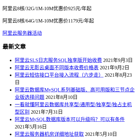
阿里云8核/32G/1M-10M优惠价925元/年起
阿里云8核/64G/1M-10M优惠价1179元/年起
阿里云服务器活动
最新文章
阿里云SLS日志服务SQL独享版开始收费
2021年9月3日
阿里云无影云桌面不同版本收费价格表
2021年9月2日
阿里云短信接口平台接入流程（六步走）
2021年8月23
日
阿里云数据库MySQL系列基础版、高可用版和三节点企
业版选择问题
2021年8月10日
一看就懂阿里云数据库共享型/通用型/独享型/独占主机
型区别
2021年7月31日
阿里云MySQL数据库版本可以升级吗？可以有条件
2021年5月16日
阿里云服务器机房详细地址获取
2021年5月10日