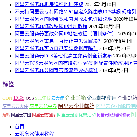
阿里云服务器机房详细地址获取
2021年5月10日
不支持阿里云专有网络VPC自定义路由表ECS实例规格列
阿里云服务器内网带宽和内网收发包详细说明
2020年10
阿里云服务器修改私网IP地址教程
2020年10月5日
阿里云服务器更改公网IP地址教程（限制条件）
2020年
阿里云服务器重启一直停止中怎么解决？
2020年8月14日
阿里云服务器可以自己安装数据库吗？
2020年7月29日
阿里云服务器ECS第七代高主频实例全新发布
2020年7月
阿里云ECS云服务器内存增强型re6实例配置性能应用场
阿里云服务器公网宽带按流量收费标准
2020年4月2日
标签
ECS
企业邮箱
企业邮箱使用
企业邮
CDN
OSS
云大使
SSL证书
阿里云企业邮箱
阿里云企业邮箱使
阿里云云大使
阿里云代金券
阿
阿里云最新优惠活动
阿里云拼团
阿里云数据库
建站
阿里云服务器价格表
首页
云服务器使用教程