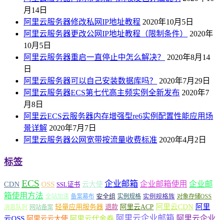
月14日
阿里云服务器修改私网IP地址教程
2020年10月5日
阿里云服务器更改公网IP地址教程（限制条件）
2020年
10月5日
阿里云服务器重启一直停止中怎么解决？
2020年8月14
日
阿里云服务器可以自己安装数据库吗？
2020年7月29日
阿里云服务器ECS第七代高主频实例全新发布
2020年7
月8日
阿里云ECS云服务器内存增强型re6实例配置性能应用场
景详解
2020年7月7日
阿里云服务器公网宽带按流量收费标准
2020年4月2日
标签
ECS
企业邮箱
企业邮箱使用
企业邮
CDN
OSS
云大使
SSL证书
箱使用方法
安全组
实例规格族
全站加速
备案幕布
实例规格
对象存储OSS
轻量应用服务器
阿里云ACP
阿里云CDN
阿里
退款
消息队列
网站备案
阿里云企业邮箱
阿里云企业
云OSS
阿里云云大使
阿里云代金券