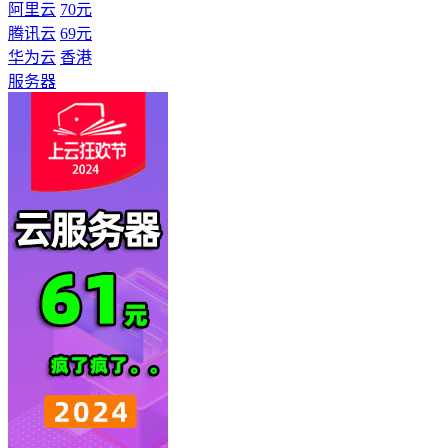
阿里云
70元
腾讯云
69元
华为云
香港
服务器