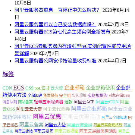
10月5日
阿里云服务器重启一直停止中怎么解决？
2020年8月14
日
阿里云服务器可以自己安装数据库吗？
2020年7月29日
阿里云服务器ECS第七代高主频实例全新发布
2020年7
月8日
阿里云ECS云服务器内存增强型re6实例配置性能应用场
景详解
2020年7月7日
阿里云服务器公网宽带按流量收费标准
2020年4月2日
标签
ECS
企业邮箱
企业邮箱使用
企业邮
CDN
OSS
云大使
SSL证书
箱使用方法
安全组
实例规格族
全站加速
备案幕布
实例规格
对象存储OSS
轻量应用服务器
阿里云ACP
阿里云CDN
阿里
退款
消息队列
网站备案
阿里云企业邮箱
阿里云企业
云OSS
阿里云云大使
阿里云代金券
阿里云优惠
阿里云优惠活动
邮箱使用教程
阿
阿里云全站加速
阿里云备案
阿里云大使
阿里云安全组
里云域名
阿里云实例规格族
阿里
阿里云最新优惠活动
阿里云拼团
阿里云数据库
云幕布
阿里云建站
阿里云