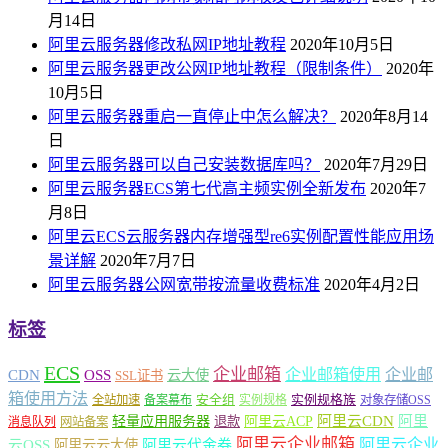
月14日
阿里云服务器修改私网IP地址教程
2020年10月5日
阿里云服务器更改公网IP地址教程（限制条件）
2020年
10月5日
阿里云服务器重启一直停止中怎么解决？
2020年8月14
日
阿里云服务器可以自己安装数据库吗？
2020年7月29日
阿里云服务器ECS第七代高主频实例全新发布
2020年7
月8日
阿里云ECS云服务器内存增强型re6实例配置性能应用场
景详解
2020年7月7日
阿里云服务器公网宽带按流量收费标准
2020年4月2日
标签
ECS
企业邮箱
企业邮箱使用
企业邮
CDN
OSS
云大使
SSL证书
箱使用方法
安全组
实例规格族
全站加速
备案幕布
实例规格
对象存储OSS
轻量应用服务器
阿里云ACP
阿里云CDN
阿里
退款
消息队列
网站备案
阿里云企业邮箱
阿里云企业
云OSS
阿里云云大使
阿里云代金券