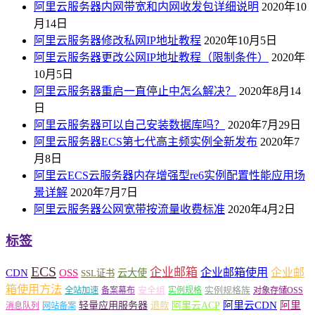
阿里云服务器内网带宽和内网收发包详细说明
2020年10
月14日
阿里云服务器修改私网IP地址教程
2020年10月5日
阿里云服务器更改公网IP地址教程（限制条件）
2020年
10月5日
阿里云服务器重启一直停止中怎么解决？
2020年8月14
日
阿里云服务器可以自己安装数据库吗？
2020年7月29日
阿里云服务器ECS第七代高主频实例全新发布
2020年7
月8日
阿里云ECS云服务器内存增强型re6实例配置性能应用场
景详解
2020年7月7日
阿里云服务器公网宽带按流量收费标准
2020年4月2日
标签
ECS
企业邮箱
企业邮箱使用
企业邮
CDN
OSS
云大使
SSL证书
箱使用方法
安全组
实例规格族
全站加速
备案幕布
实例规格
对象存储OSS
轻量应用服务器
阿里云ACP
阿里云CDN
阿里
退款
消息队列
网站备案