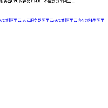
CPU内存比1:14.8，不懂云分享阿里 ...
e6实例
阿里云re6云服务器
阿里云re6实例
阿里云内存增强型
阿里