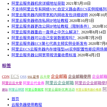
阿里云服务器机房详细地址获取
2021年5月10日
不支持阿里云专有网络VPC自定义路由表ECS实例规格列
阿里云服务器内网带宽和内网收发包详细说明
2020年10
阿里云服务器修改私网IP地址教程
2020年10月5日
阿里云服务器更改公网IP地址教程（限制条件）
2020年
阿里云服务器重启一直停止中怎么解决？
2020年8月14日
阿里云服务器可以自己安装数据库吗？
2020年7月29日
阿里云服务器ECS第七代高主频实例全新发布
2020年7月
阿里云ECS云服务器内存增强型re6实例配置性能应用场
阿里云服务器公网宽带按流量收费标准
2020年4月2日
标签
ECS
企业邮箱
企业邮箱使用
企业邮
CDN
OSS
云大使
SSL证书
阿里云企业邮箱
阿里云企业邮箱使
阿里云云大使
阿里云代金券
阿
阿里云最新优惠活动
阿里云拼团
阿里云数据库
建站
阿里云服务器价格表
首页
云服务器使用教程