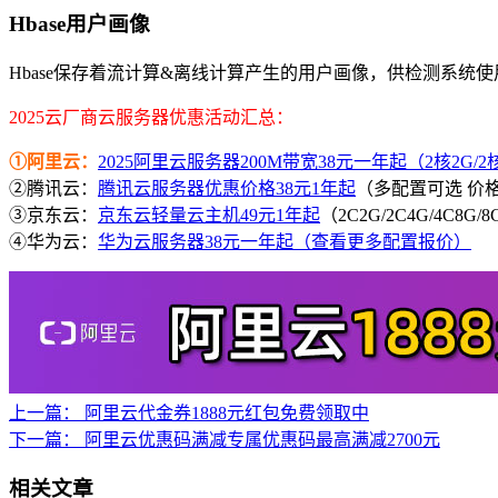
Hbase用户画像
Hbase保存着流计算&离线计算产生的用户画像，供检测系统
2025云厂商云服务器优惠活动汇总：
①阿里云：
2025阿里云服务器200M带宽38元一年起（2核2G/2核4
②腾讯云：
腾讯云服务器优惠价格38元1年起
（多配置可选 价
③京东云：
京东云轻量云主机49元1年起
（2C2G/2C4G/4C8G
④华为云：
华为云服务器38元一年起（查看更多配置报价）
上一篇：
阿里云代金券1888元红包免费领取中
下一篇：
阿里云优惠码满减专属优惠码最高满减2700元
相关文章