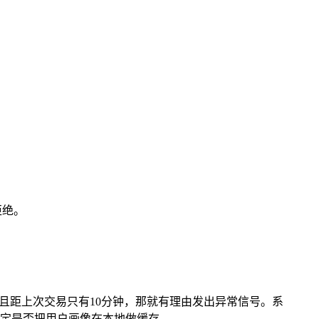
拒绝。
且距上次交易只有10分钟，那就有理由发出异常信号。系
定是否把用户画像在本地做缓存。