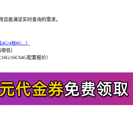
使用且能满足实时查询的需求。
G/4核8G...）
格很低）
/8C16G/16C64G配置报价）