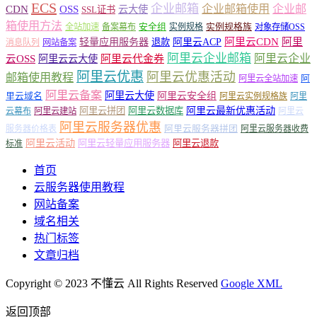
ECS
企业邮箱
企业邮箱使用
企业邮
CDN
OSS
云大使
SSL证书
箱使用方法
安全组
实例规格族
全站加速
备案幕布
实例规格
对象存储OSS
轻量应用服务器
阿里云ACP
阿里云CDN
阿里
退款
消息队列
网站备案
阿里云企业邮箱
阿里云企业
云OSS
阿里云云大使
阿里云代金券
阿里云优惠
阿里云优惠活动
邮箱使用教程
阿
阿里云全站加速
阿里云备案
阿里云大使
阿里云安全组
里云域名
阿里云实例规格族
阿里
阿里云最新优惠活动
阿里云拼团
阿里云数据库
云幕布
阿里云建站
阿里云
阿里云服务器优惠
阿里云服务器拼团
服务器价格表
阿里云服务器收费
阿里云活动
阿里云轻量应用服务器
阿里云退款
标准
首页
云服务器使用教程
网站备案
域名相关
热门标签
文章归档
Copyright © 2023 不懂云 All Rights Reserved
Google XML
返回顶部