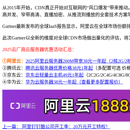
从2015年开始，CDN真正开始对互联网的“风口爆发”带来
高并发、窄带高清、直播加密、从推流到播放的全套技术方案
Gartner最新发布的全球IaaS报告显示，阿里云在全球市场
此次Gartner以全新的维度对全球CDN市场做出量化的评估
2025云厂商云服务器优惠活动汇总：
①阿里云：
2025阿里云服务器200M带宽38元一年起（2核2G/2核4
②腾讯云：
腾讯云服务器优惠价格38元1年起
（多配置可选 价
③京东云：
京东云轻量云主机49元1年起
（2C2G/2C4G/4C8G
④华为云：
华为云服务器38元一年起（查看更多配置报价）
上一篇：
阿里钉钉酷公司开工季：20万元开工特权！