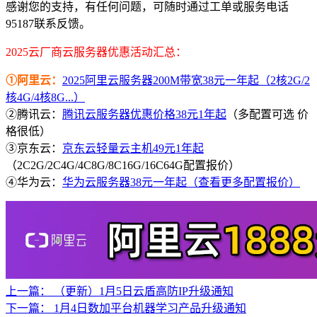
感谢您的支持，有任何问题，可随时通过工单或服务电话
95187联系反馈。
2025云厂商云服务器优惠活动汇总：
①阿里云：
2025阿里云服务器200M带宽38元一年起（2核2G/2
核4G/4核8G...）
②腾讯云：
腾讯云服务器优惠价格38元1年起
（多配置可选 价
格很低）
③京东云：
京东云轻量云主机49元1年起
（2C2G/2C4G/4C8G/8C16G/16C64G配置报价）
④华为云：
华为云服务器38元一年起（查看更多配置报价）
上一篇：
（更新）1月5日云盾高防IP升级通知
下一篇：
1月4日数加平台机器学习产品升级通知