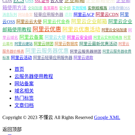
ECS
企业邮箱
企业邮箱使用
企业邮
CDN
OSS
云大使
SSL证书
箱使用方法
安全组
实例规格族
全站加速
备案幕布
实例规格
对象存储OSS
轻量应用服务器
阿里云ACP
阿里云CDN
阿里
退款
消息队列
网站备案
阿里云企业邮箱
阿里云企业
云OSS
阿里云云大使
阿里云代金券
阿里云优惠
阿里云优惠活动
邮箱使用教程
阿
阿里云全站加速
阿里云备案
阿里云大使
阿里云安全组
里云域名
阿里云实例规格族
阿里
阿里云最新优惠活动
阿里云拼团
阿里云数据库
云幕布
阿里云建站
阿里云
阿里云服务器优惠
阿里云服务器拼团
服务器价格表
阿里云服务器收费
阿里云活动
阿里云轻量应用服务器
阿里云退款
标准
首页
云服务器使用教程
网站备案
域名相关
热门标签
文章归档
Copyright © 2023 不懂云 All Rights Reserved
Google XML
返回顶部