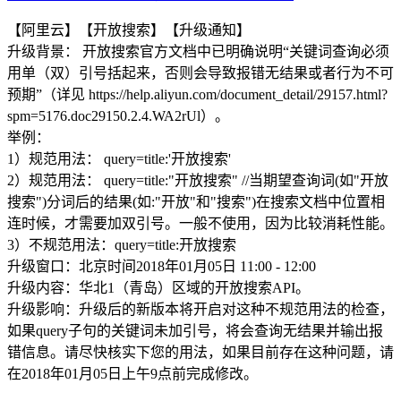
【阿里云】【开放搜索】【升级通知】
升级背景： 开放搜索官方文档中已明确说明“关键词查询必须
用单（双）引号括起来，否则会导致报错无结果或者行为不可
预期”（详见 https://help.aliyun.com/document_detail/29157.html?
spm=5176.doc29150.2.4.WA2rUl）。
举例：
1）规范用法： query=title:'开放搜索'
2）规范用法： query=title:"开放搜索" //当期望查询词(如"开放
搜索")分词后的结果(如:"开放"和"搜索")在搜索文档中位置相
连时候，才需要加双引号。一般不使用，因为比较消耗性能。
3）不规范用法：query=title:开放搜索
升级窗口：北京时间2018年01月05日 11:00 - 12:00
升级内容：华北1（青岛）区域的开放搜索API。
升级影响：升级后的新版本将开启对这种不规范用法的检查，
如果query子句的关键词未加引号，将会查询无结果并输出报
错信息。请尽快核实下您的用法，如果目前存在这种问题，请
在2018年01月05日上午9点前完成修改。