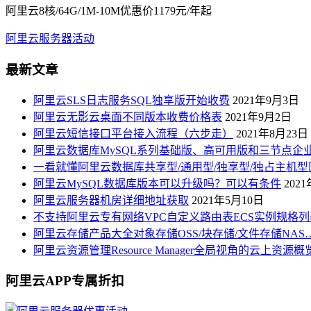
阿里云8核/64G/1M-10M优惠价1179元/年起
阿里云服务器活动
最新文章
阿里云SLS日志服务SQL独享版开始收费
2021年9月3日
阿里云无影云桌面不同版本收费价格表
2021年9月2日
阿里云短信接口平台接入流程（六步走）
2021年8月23日
阿里云数据库MySQL系列基础版、高可用版和三节点企
一看就懂阿里云数据库共享型/通用型/独享型/独占主机型
阿里云MySQL数据库版本可以升级吗？可以有条件
202
阿里云服务器机房详细地址获取
2021年5月10日
不支持阿里云专有网络VPC自定义路由表ECS实例规格列
阿里云存储产品大全对象存储OSS/块存储/文件存储NAS
阿里云资源管理Resource Manager全局视角的云上资源
阿里云APP专属折扣