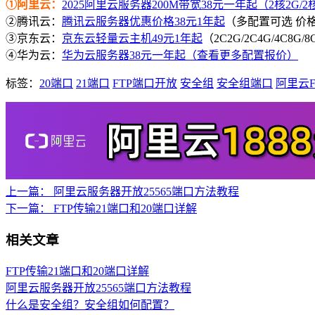
①阿里云：
2025阿里云服务器200M带宽38元一年起（2核2G/2核4
②腾讯云：
腾讯云服务器优惠价格38元1年起
（多配置可选 价
③京东云：
京东云轻量云主机49元1年起
（2C2G/2C4G/4C8G
④华为云：
华为云服务器38元一年起（查看更多配置报价）
标签：
20端口
21端口
FTP端口开放
安全组
安全组端口
阿里云F
上一篇：
阿里云服务器开放25565端口方法教程
下一篇：
FTP传输21端口和20端口详解
相关文章
FTP传输21端口和20端口详解
阿里云服务器开放25565端口方法教程
什么是安全组？安全组如何配置？