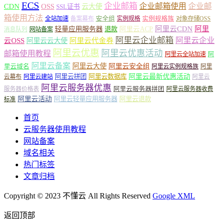
ECS
企业邮箱
企业邮箱使用
企业邮
CDN
OSS
云大使
SSL证书
箱使用方法
安全组
实例规格族
全站加速
备案幕布
实例规格
对象存储OSS
轻量应用服务器
阿里云ACP
阿里云CDN
阿里
退款
消息队列
网站备案
阿里云企业邮箱
阿里云企业
云OSS
阿里云云大使
阿里云代金券
阿里云优惠
阿里云优惠活动
邮箱使用教程
阿
阿里云全站加速
阿里云备案
阿里云大使
阿里云安全组
里云域名
阿里云实例规格族
阿里
阿里云最新优惠活动
阿里云拼团
阿里云数据库
云幕布
阿里云建站
阿里云
阿里云服务器优惠
阿里云服务器拼团
服务器价格表
阿里云服务器收费
阿里云活动
阿里云轻量应用服务器
阿里云退款
标准
首页
云服务器使用教程
网站备案
域名相关
热门标签
文章归档
Copyright © 2023 不懂云 All Rights Reserved
Google XML
返回顶部