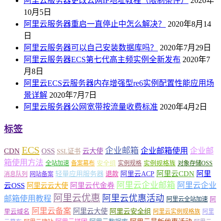
阿里云服务器更改公网IP地址教程（限制条件）
2020年
10月5日
阿里云服务器重启一直停止中怎么解决？
2020年8月14
日
阿里云服务器可以自己安装数据库吗？
2020年7月29日
阿里云服务器ECS第七代高主频实例全新发布
2020年7
月8日
阿里云ECS云服务器内存增强型re6实例配置性能应用场
景详解
2020年7月7日
阿里云服务器公网宽带按流量收费标准
2020年4月2日
标签
ECS
企业邮箱
企业邮箱使用
企业邮
CDN
OSS
云大使
SSL证书
箱使用方法
安全组
实例规格族
全站加速
备案幕布
实例规格
对象存储OSS
轻量应用服务器
阿里云ACP
阿里云CDN
阿里
退款
消息队列
网站备案
阿里云企业邮箱
阿里云企业
云OSS
阿里云云大使
阿里云代金券
阿里云优惠
阿里云优惠活动
邮箱使用教程
阿
阿里云全站加速
阿里云备案
阿里云大使
阿里云安全组
里云域名
阿里云实例规格族
阿里