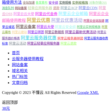
箱使用方法
安全组
实例规格族
全站加速
备案幕布
实例规格
对象存储OSS
轻量应用服务器
阿里云ACP
阿里云CDN
阿里
退款
消息队列
网站备案
阿里云企业邮箱
阿里云企业
云OSS
阿里云云大使
阿里云代金券
阿里云优惠
阿里云优惠活动
邮箱使用教程
阿
阿里云全站加速
阿里云备案
阿里云大使
阿里云安全组
里云域名
阿里云实例规格族
阿里
阿里云最新优惠活动
阿里云拼团
阿里云数据库
云幕布
阿里云建站
阿里云
阿里云服务器优惠
阿里云服务器拼团
服务器价格表
阿里云服务器收费
阿里云活动
阿里云轻量应用服务器
阿里云退款
标准
首页
云服务器使用教程
网站备案
域名相关
热门标签
文章归档
Copyright © 2023 不懂云 All Rights Reserved
Google XML
返回顶部
38元