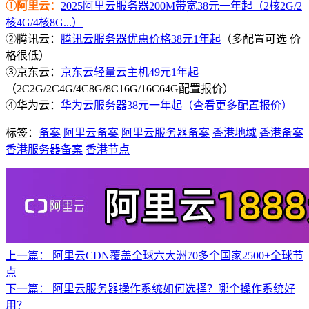
①阿里云：
2025阿里云服务器200M带宽38元一年起（2核2G/2
核4G/4核8G...）
②腾讯云：
腾讯云服务器优惠价格38元1年起
（多配置可选 价
格很低）
③京东云：
京东云轻量云主机49元1年起
（2C2G/2C4G/4C8G/8C16G/16C64G配置报价）
④华为云：
华为云服务器38元一年起（查看更多配置报价）
标签：
备案
阿里云备案
阿里云服务器备案
香港地域
香港备案
香港服务器备案
香港节点
上一篇：
阿里云CDN覆盖全球六大洲70多个国家2500+全球节
点
下一篇：
阿里云服务器操作系统如何选择？哪个操作系统好
用？