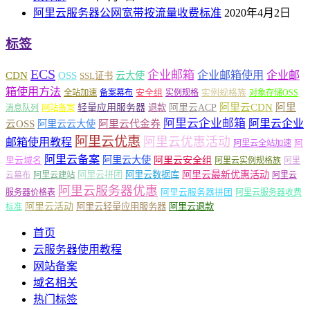
阿里云服务器公网宽带按流量收费标准
2020年4月2日
标签
ECS
企业邮箱
企业邮箱使用
企业邮
CDN
OSS
云大使
SSL证书
箱使用方法
安全组
实例规格族
全站加速
备案幕布
实例规格
对象存储OSS
轻量应用服务器
阿里云ACP
阿里云CDN
阿里
退款
消息队列
网站备案
阿里云企业邮箱
阿里云企业
云OSS
阿里云云大使
阿里云代金券
阿里云优惠
阿里云优惠活动
邮箱使用教程
阿
阿里云全站加速
阿里云备案
阿里云大使
阿里云安全组
里云域名
阿里云实例规格族
阿里
阿里云最新优惠活动
阿里云拼团
阿里云数据库
云幕布
阿里云建站
阿里云
阿里云服务器优惠
阿里云服务器拼团
服务器价格表
阿里云服务器收费
阿里云活动
阿里云轻量应用服务器
阿里云退款
标准
首页
云服务器使用教程
网站备案
域名相关
热门标签