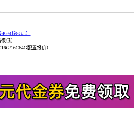
G/4核8G...）
格很低）
/8C16G/16C64G配置报价）