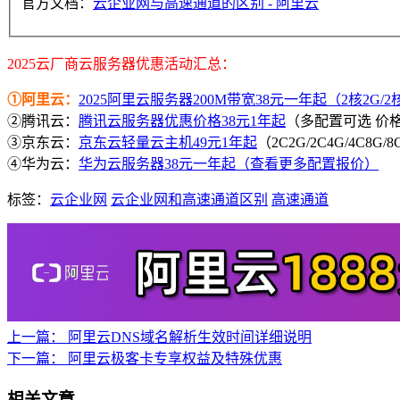
官方文档：
云企业网与高速通道的区别 - 阿里云
2025云厂商云服务器优惠活动汇总：
①阿里云：
2025阿里云服务器200M带宽38元一年起（2核2G/2核4
②腾讯云：
腾讯云服务器优惠价格38元1年起
（多配置可选 价
③京东云：
京东云轻量云主机49元1年起
（2C2G/2C4G/4C8G
④华为云：
华为云服务器38元一年起（查看更多配置报价）
标签：
云企业网
云企业网和高速通道区别
高速通道
上一篇：
阿里云DNS域名解析生效时间详细说明
下一篇：
阿里云极客卡专享权益及特殊优惠
相关文章