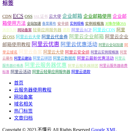
标签
ECS
企业邮箱
企业邮箱使用
企业邮
CDN
OSS
云大使
SSL证书
箱使用方法
安全组
实例规格族
全站加速
备案幕布
实例规格
对象存储OSS
轻量应用服务器
阿里云ACP
阿里云CDN
阿里
退款
消息队列
网站备案
阿里云企业邮箱
阿里云企业
云OSS
阿里云云大使
阿里云代金券
阿里云优惠
阿里云优惠活动
邮箱使用教程
阿
阿里云全站加速
阿里云备案
阿里云大使
阿里云安全组
里云域名
阿里云实例规格族
阿里
阿里云最新优惠活动
阿里云拼团
阿里云数据库
云幕布
阿里云建站
阿里云
阿里云服务器优惠
阿里云服务器拼团
服务器价格表
阿里云服务器收费
阿里云活动
阿里云轻量应用服务器
阿里云退款
标准
首页
云服务器使用教程
网站备案
域名相关
热门标签
文章归档
Copyright © 2023 不懂云 All Rights Reserved
Google XML