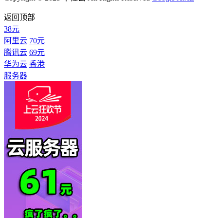
返回顶部
38元
阿里云
70元
腾讯云
69元
华为云
香港
服务器