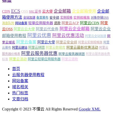
标签
ECS
企业邮箱
企业邮箱使用
企业邮
CDN
OSS
云大使
SSL证书
箱使用方法
安全组
实例规格族
全站加速
备案幕布
实例规格
对象存储OSS
轻量应用服务器
阿里云ACP
阿里云CDN
阿里
退款
消息队列
网站备案
阿里云企业邮箱
阿里云企业
云OSS
阿里云云大使
阿里云代金券
阿里云优惠
阿里云优惠活动
邮箱使用教程
阿
阿里云全站加速
阿里云备案
阿里云大使
阿里云安全组
里云域名
阿里云实例规格族
阿里
阿里云最新优惠活动
阿里云拼团
阿里云数据库
云幕布
阿里云建站
阿里云
阿里云服务器优惠
阿里云服务器拼团
服务器价格表
阿里云服务器收费
阿里云活动
阿里云轻量应用服务器
阿里云退款
标准
首页
云服务器使用教程
网站备案
域名相关
热门标签
文章归档
Copyright © 2023 不懂云 All Rights Reserved
Google XML