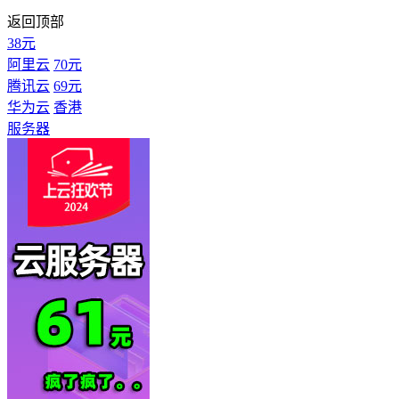
返回顶部
38元
阿里云
70元
腾讯云
69元
华为云
香港
服务器