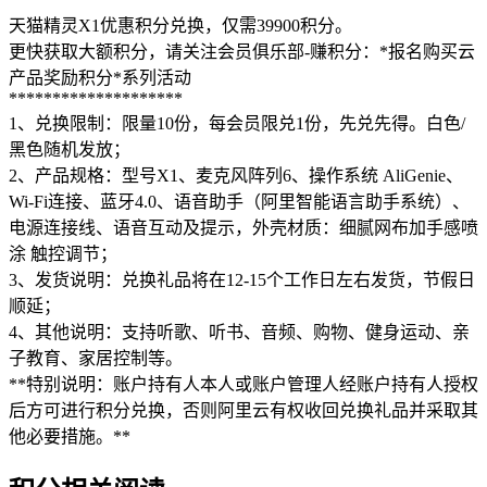
天猫精灵X1优惠积分兑换，仅需39900积分。
更快获取大额积分，请关注会员俱乐部-赚积分：*报名购买云
产品奖励积分*系列活动
********************
1、兑换限制：限量10份，每会员限兑1份，先兑先得。白色/
黑色随机发放；
2、产品规格：型号X1、麦克风阵列6、操作系统 AliGenie、
Wi-Fi连接、蓝牙4.0、语音助手（阿里智能语言助手系统）、
电源连接线、语音互动及提示，外壳材质：细腻网布加手感喷
涂 触控调节；
3、发货说明：兑换礼品将在12-15个工作日左右发货，节假日
顺延；
4、其他说明：支持听歌、听书、音频、购物、健身运动、亲
子教育、家居控制等。
**特别说明：账户持有人本人或账户管理人经账户持有人授权
后方可进行积分兑换，否则阿里云有权收回兑换礼品并采取其
他必要措施。**