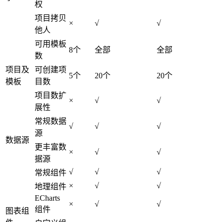
权
项目拷贝
×
√
√
他人
可用模板
8个
全部
全部
数
项目及
可创建项
5个
20个
20个
模板
目数
项目数扩
×
√
√
展性
常规数据
√
√
√
源
数据源
更丰富数
×
√
√
据源
√
√
√
常规组件
×
√
√
地理组件
ECharts
×
√
√
组件
图表组