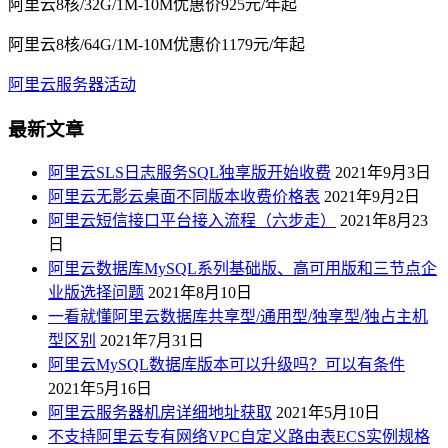
阿里云8核/32G/1M-10M优惠价925元/年起
阿里云8核/64G/1M-10M优惠价1179元/年起
阿里云服务器活动
最新文章
阿里云SLS日志服务SQL独享版开始收费
2021年9月3日
阿里云无影云桌面不同版本收费价格表
2021年9月2日
阿里云短信接口平台接入流程（六步走）
2021年8月23
日
阿里云数据库MySQL系列基础版、高可用版和三节点企
业版选择问题
2021年8月10日
一看就懂阿里云数据库共享型/通用型/独享型/独占主机
型区别
2021年7月31日
阿里云MySQL数据库版本可以升级吗？可以有条件
2021年5月16日
阿里云服务器机房详细地址获取
2021年5月10日
不支持阿里云专有网络VPC自定义路由表ECS实例规格