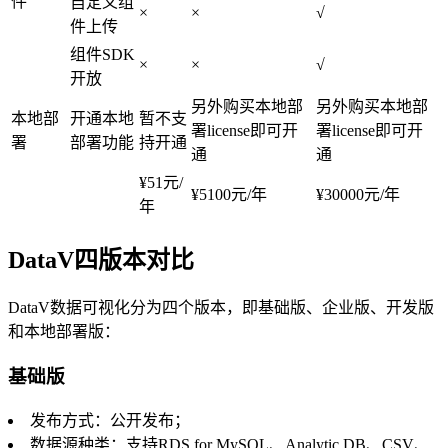
件
自定义组
×
×
√
件上传
组件SDK
×
×
√
开放
另外购买本地部
另外购买本地部
本地部
开通本地
暂不支
署license即可开
署license即可开
署
部署功能
持开通
通
通
¥51元/
¥5100元/年
¥30000元/年
年
DataV四版本对比
DataV数据可视化分为四个版本，即基础版、企业版、开发版
和本地部署版：
基础版
发布方式：公开发布；
数据源种类：支持RDS for MySQL、Analytic DB、CSV、