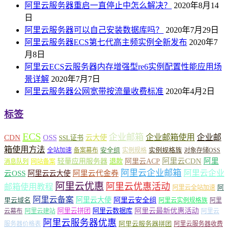
阿里云服务器重启一直停止中怎么解决？
2020年8月14
日
阿里云服务器可以自己安装数据库吗？
2020年7月29日
阿里云服务器ECS第七代高主频实例全新发布
2020年7
月8日
阿里云ECS云服务器内存增强型re6实例配置性能应用场
景详解
2020年7月7日
阿里云服务器公网宽带按流量收费标准
2020年4月2日
标签
ECS
企业邮箱
企业邮箱使用
企业邮
CDN
OSS
云大使
SSL证书
箱使用方法
安全组
实例规格族
全站加速
备案幕布
实例规格
对象存储OSS
轻量应用服务器
阿里云ACP
阿里云CDN
阿里
退款
消息队列
网站备案
阿里云企业邮箱
阿里云企业
云OSS
阿里云云大使
阿里云代金券
阿里云优惠
阿里云优惠活动
邮箱使用教程
阿
阿里云全站加速
阿里云备案
阿里云大使
阿里云安全组
里云域名
阿里云实例规格族
阿里
阿里云最新优惠活动
阿里云拼团
阿里云数据库
云幕布
阿里云建站
阿里云
阿里云服务器优惠
阿里云服务器拼团
服务器价格表
阿里云服务器收费