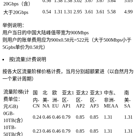
0.56
1.38
1.38
3.02
3.67
3.67
5.64
5.05
20Gbps（含）
0.54
1.31
1.31
2.95
3.61
3.61
5.58
4.99
大于20Gbps
举例说明：
用户当日的中国大陆峰值带宽为900Mbps
则用户的账单费用应为900x0.58元=522元（大于500Mbps小于
5Gpbs单价为0.58元）
按[流量]计费说明
按各大区流量阶梯价格计费，当月分别超额累进（以自然月为
一个累计周期）
流量阶梯(计
国
北
欧
亚太1
亚太2
亚太3
中东、
南
费单位：
内-
美-
洲-
区-
区-
区-
非洲-
美-
CN
NA
EU
AP1
AP2
AP3
MEAA
SA
元/GB)
0GB-
0.24
0.46
0.46
0.79
0.85
0.85
1.31
1.31
10TB(含）
10TB-
0.23
0.46
0.46
0.79
0.85
0.85
1.31
1.31
50TB(含）