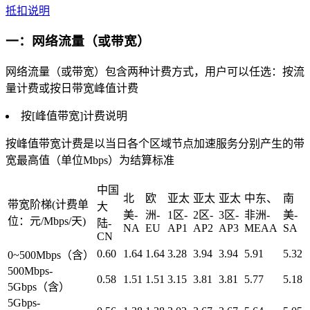
抵扣说明
一：网络流量（或带宽）
网络流量（或带宽）包含两种计费方式，用户可以任选：按流
量计费或按日带宽峰值计费
按[峰值带宽]计费说明
按峰值带宽计费是以当日各个区域节点加速服务分别产生的带
宽最高值（单位Mbps）为结算标准
中国
北
欧
亚太
亚太
亚太
中东、
南
带宽阶梯(计费单
大
美-
洲-
1区-
2区-
3区-
非洲-
美-
位：元/Mbps/天)
陆-
NA
EU
AP1
AP2
AP3
MEAA
SA
CN
0.60
1.64
1.64
3.28
3.94
3.94
5.91
5.32
0~500Mbps（含）
500Mbps-
0.58
1.51
1.51
3.15
3.81
3.81
5.77
5.18
5Gbps（含）
5Gbps-