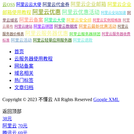
阿里云企业邮箱
阿里云企业
云OSS
阿里云云大使
阿里云代金券
阿里云优惠
阿里云优惠活动
邮箱使用教程
阿
阿里云全站加速
阿里云备案
阿里云大使
阿里云安全组
里云域名
阿里云实例规格族
阿里
阿里云最新优惠活动
阿里云拼团
阿里云数据库
云幕布
阿里云建站
阿里云
阿里云服务器优惠
阿里云服务器拼团
服务器价格表
阿里云服务器收费
阿里云活动
阿里云轻量应用服务器
阿里云退款
标准
首页
云服务器使用教程
网站备案
域名相关
热门标签
文章归档
Copyright © 2023 不懂云 All Rights Reserved
Google XML
返回顶部
38元
阿里云
70元
腾讯云
69元