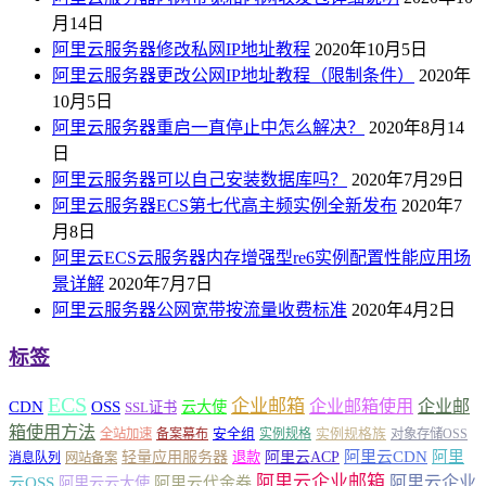
月14日
阿里云服务器修改私网IP地址教程
2020年10月5日
阿里云服务器更改公网IP地址教程（限制条件）
2020年
10月5日
阿里云服务器重启一直停止中怎么解决？
2020年8月14
日
阿里云服务器可以自己安装数据库吗？
2020年7月29日
阿里云服务器ECS第七代高主频实例全新发布
2020年7
月8日
阿里云ECS云服务器内存增强型re6实例配置性能应用场
景详解
2020年7月7日
阿里云服务器公网宽带按流量收费标准
2020年4月2日
标签
ECS
企业邮箱
企业邮箱使用
企业邮
CDN
OSS
云大使
SSL证书
箱使用方法
安全组
实例规格族
全站加速
备案幕布
实例规格
对象存储OSS
轻量应用服务器
阿里云ACP
阿里云CDN
阿里
退款
消息队列
网站备案
阿里云企业邮箱
阿里云企业
云OSS
阿里云云大使
阿里云代金券