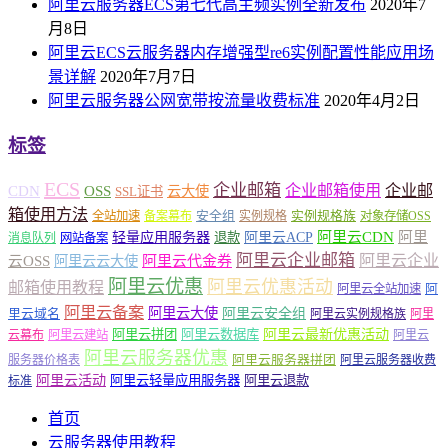
阿里云服务器ECS第七代高主频实例全新发布
2020年7
月8日
阿里云ECS云服务器内存增强型re6实例配置性能应用场
景详解
2020年7月7日
阿里云服务器公网宽带按流量收费标准
2020年4月2日
标签
ECS
企业邮箱
企业邮箱使用
企业邮
CDN
OSS
云大使
SSL证书
箱使用方法
安全组
实例规格族
全站加速
备案幕布
实例规格
对象存储OSS
轻量应用服务器
阿里云ACP
阿里云CDN
阿里
退款
消息队列
网站备案
阿里云企业邮箱
阿里云企业
云OSS
阿里云云大使
阿里云代金券
阿里云优惠
阿里云优惠活动
邮箱使用教程
阿
阿里云全站加速
阿里云备案
阿里云大使
阿里云安全组
里云域名
阿里云实例规格族
阿里
阿里云最新优惠活动
阿里云拼团
阿里云数据库
云幕布
阿里云建站
阿里云
阿里云服务器优惠
阿里云服务器拼团
服务器价格表
阿里云服务器收费
阿里云活动
阿里云轻量应用服务器
阿里云退款
标准
首页
云服务器使用教程