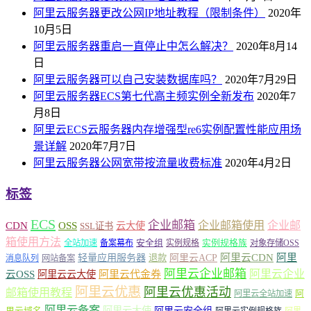
阿里云服务器更改公网IP地址教程（限制条件）
2020年
10月5日
阿里云服务器重启一直停止中怎么解决？
2020年8月14
日
阿里云服务器可以自己安装数据库吗？
2020年7月29日
阿里云服务器ECS第七代高主频实例全新发布
2020年7
月8日
阿里云ECS云服务器内存增强型re6实例配置性能应用场
景详解
2020年7月7日
阿里云服务器公网宽带按流量收费标准
2020年4月2日
标签
ECS
企业邮箱
企业邮箱使用
企业邮
CDN
OSS
云大使
SSL证书
箱使用方法
安全组
实例规格族
全站加速
备案幕布
实例规格
对象存储OSS
轻量应用服务器
阿里云ACP
阿里云CDN
阿里
退款
消息队列
网站备案
阿里云企业邮箱
阿里云企业
云OSS
阿里云云大使
阿里云代金券
阿里云优惠
阿里云优惠活动
邮箱使用教程
阿
阿里云全站加速
阿里云备案
阿里云大使
阿里云安全组
里云域名
阿里云实例规格族
阿里